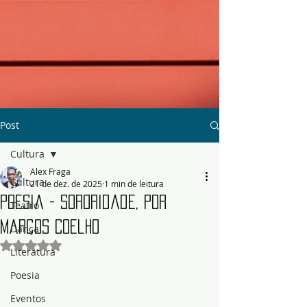
Post
Cultura
Alex Fraga
Cultura
21 de dez. de 2025
1 min de leitura
Poesia - Sororidade, por
Teatro
Marcos Coelho
Dança
Avaliado com NaN de 5 estrelas.
Literatura
Poesia
Eventos