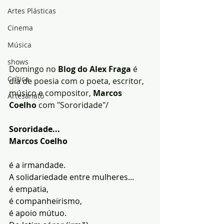
Artes Plásticas
Cinema
Música
shows
Domingo no
 Blog do Alex Fraga
 é 
Crítica
dia de poesia com o poeta, escritor, 
músico e compositor,
 Marcos 
Artesanato
Coelho
 com "Sororidade"/
Sororidade...
Marcos Coelho
é a irmandade.
A solidariedade entre mulheres...
é empatia,
é companheirismo,
é apoio mútuo.