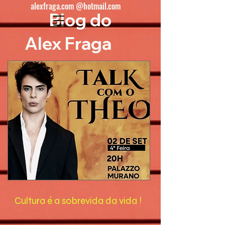
alexfraga.com @hotmail.com
Blog do
Alex Fraga
Cultura é a sobrevida da vida !