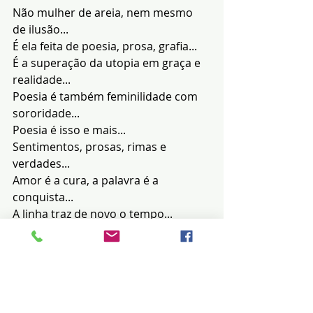
Não mulher de areia, nem mesmo 
de ilusão...
É ela feita de poesia, prosa, grafia...
É a superação da utopia em graça e 
realidade...
Poesia é também feminilidade com 
sororidade...
Poesia é isso e mais...
Sentimentos, prosas, rimas e 
verdades...
Amor é a cura, a palavra é a 
conquista...
A linha traz de novo o tempo...
O tempo é o juiz e seu guia é a 
verdade...
A poesia é tudo isso, com PAZ e 
SAGACIDADE.