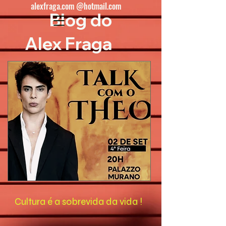
alexfraga.com @hotmail.com
Blog do
Alex Fraga
Cultura é a sobrevida da vida !