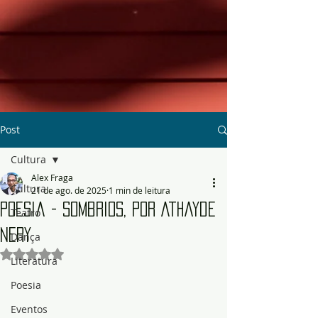
Post
Cultura
Alex Fraga
Cultura
21 de ago. de 2025
1 min de leitura
Poesia - Sombrios, por Athayde
Teatro
Nery
Dança
Avaliado com NaN de 5 estrelas.
Literatura
Poesia
Eventos