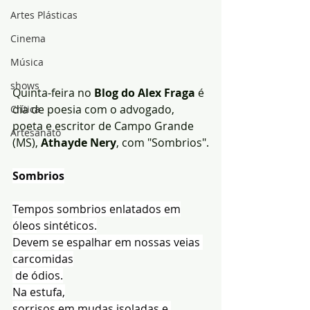
Artes Plásticas
Cinema
Música
shows
Quinta-feira no 
Blog do Alex Fraga 
é 
dia de poesia com o advogado, 
Crítica
poeta e escritor de Campo Grande 
Artesanato
(MS), 
Athayde Nery
, com "Sombrios".
Sombrios
Tempos sombrios enlatados em
óleos sintéticos.
Devem se espalhar em nossas veias 
carcomidas
 de ódios.
Na estufa,
sorrisos em mudas isoladas e 