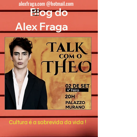
alexfraga.com @hotmail.com
Blog do
Alex Fraga
Cultura é a sobrevida da vida !