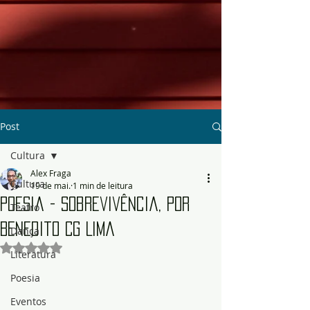
Post
Cultura
Alex Fraga
Cultura
19 de mai.
1 min de leitura
Poesia - Sobrevivência, por
Teatro
Benedito CG Lima
Dança
Avaliado com NaN de 5 estrelas.
Literatura
Poesia
Eventos