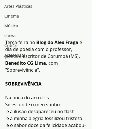
Artes Plásticas
Cinema
Música
shows
Terça-feira no 
Blog do Alex Fraga
 é 
Crítica
dia de poesia com o professor, 
Artesanato
poeta e escritor de Corumbá (MS)
, 
Benedito CG Lima
, com 
"Sobrevivência".
SOBREVIVÊNCIA
Na boca do arco-íris 
Se esconde o meu sonho
 e a ilusão desapareceu no flash
 e a minha alegria fossilizou tristeza
 e o sabor doce da felicidade acabou-