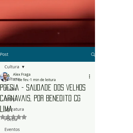
Post
Cultura
Alex Fraga
Cultura
17 de fev.
1 min de leitura
Poesia - Saudade dos Velhos
Teatro
Carnavais, por Benedito CG
Dança
Lima
Literatura
Avaliado com NaN de 5 estrelas.
Poesia
Eventos