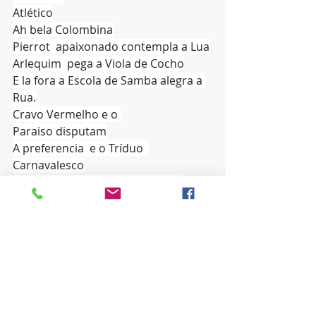
Atlético
Ah bela Colombina
Pierrot  apaixonado contempla a Lua
Arlequim  pega a Viola de Cocho
E la fora a Escola de Samba alegra a 
Rua.
Cravo Vermelho e o 
Paraiso disputam
A preferencia  e o Tríduo  
Carnavalesco
Acaba na triste Quarta-Feira de 
Cinzas
Os Tamborins ficam mudos
As Cuicas as também.