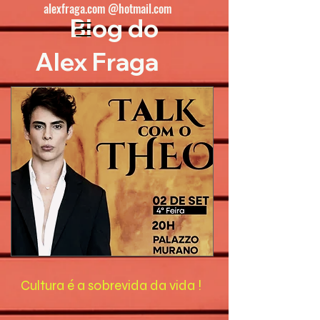
alexfraga.com @hotmail.com
Blog do
Alex Fraga
Cultura é a sobrevida da vida !