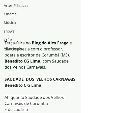
Artes Plásticas
Cinema
Música
shows
Crítica
Terça-feira no
 Blog do Alex Fraga
 é 
Artesanato
dia de poesia com o professor, 
poeta e escritor de Corumbá (MS), 
Benedito CG Lima,
 com Saudade 
dos Velhos Carnavais.
SAUDADE  DOS  VELHOS CARNAVAIS
Benedito C G Lima
Ah quanta Saudade dos Velhos 
Carnavais de Corumbá
E de Ladário