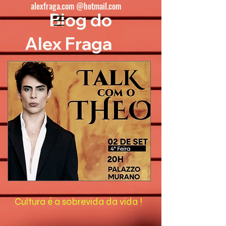
alexfraga.com @hotmail.com
Blog do
Alex Fraga
Cultura é a sobrevida da vida !