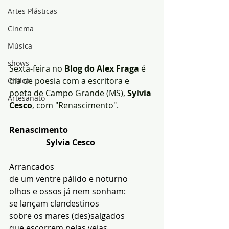
Artes Plásticas
Cinema
Música
shows
Sexta-feira no 
Blog do Alex Fraga
 é 
dia de poesia com a escritora e 
Crítica
poeta de Campo Grande (MS), 
Sylvia 
Artesanato
Cesco
, com "Renascimento".
Renascimento
                  Sylvia Cesco
Arrancados
de um ventre pálido e noturno
olhos e ossos já nem sonham:
se lançam clandestinos
sobre os mares (des)salgados
que escorrem pelas veias.