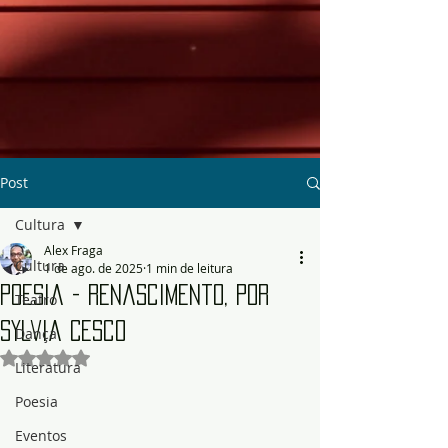
Post
Cultura
Alex Fraga
Cultura
1 de ago. de 2025
1 min de leitura
Poesia - Renascimento, por
Teatro
Sylvia Cesco
Dança
Avaliado com NaN de 5 estrelas.
Literatura
Poesia
Eventos