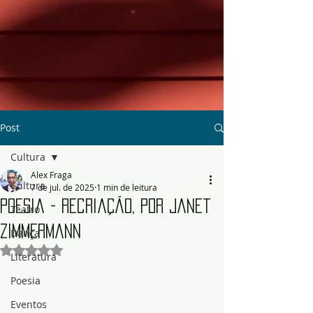
Post
Cultura
Alex Fraga
Cultura
7 de jul. de 2025
1 min de leitura
Poesia - Recriação, por Janet
Teatro
Zimmermann
Dança
Avaliado com NaN de 5 estrelas.
Literatura
Poesia
Eventos