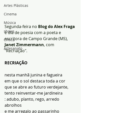
Artes Plásticas
Cinema
Música
Segunda-feira no 
Blog do Alex Fraga
shows
é dia de poesia com a poeta e 
escritora de Campo Grande (MS), 
Crítica
Janet Zimmermann
, com 
Artesanato
"Recriação".
RECRIAÇÃO
nesta manhã junina e fagueira
em que o sol destaca toda a cor
que se abre ao futuro verdejante,
tento reinventar-me jardineira
: adubo, planto, rego, arredo 
abrolhos
e me arregalo ao passarinho 