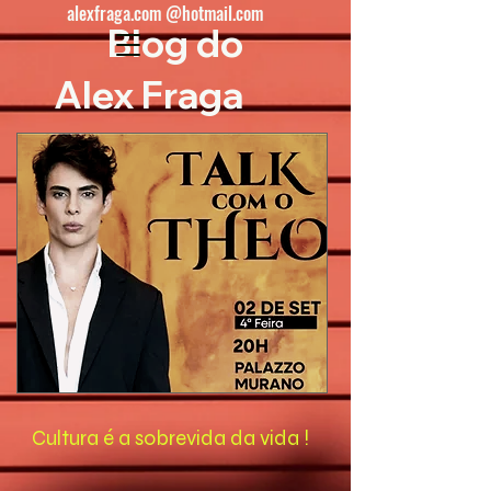
alexfraga.com @hotmail.com
Blog do
Alex Fraga
Cultura é a sobrevida da vida !