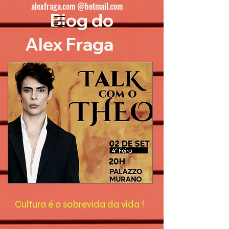
alexfraga.com @hotmail.com
Blog do
Alex Fraga
Cultura é a sobrevida da vida !