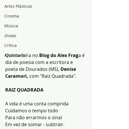
Artes Plásticas
Cinema
Música
shows
Crítica
Quinta-feira no
 Blog do Alex Frag
a é 
Artesanato
dia de poesia com a escritora e 
poeta de Dourados (MS), 
Denise 
Caramori,
 com "Raiz Quadrada".
RAIZ QUADRADA
A vida é uma conta comprida
Cuidamos o tempo todo
Para não errarmos o sinal
Em vez de somar - subtrair.