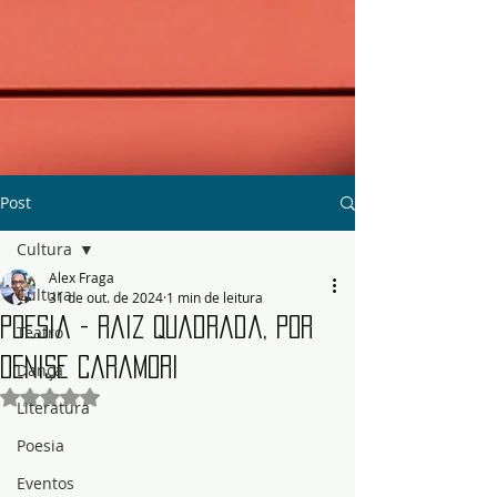
Post
Cultura
Alex Fraga
Cultura
31 de out. de 2024
1 min de leitura
Poesia - Raiz Quadrada, por
Teatro
Denise Caramori
Dança
Avaliado com NaN de 5 estrelas.
Literatura
Poesia
Eventos