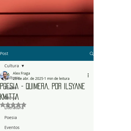
Post
Cultura
Alex Fraga
Cultura
28 de abr. de 2025
1 min de leitura
Poesia - Quimera, por Ilsyane
Teatro
Kmitta
Dança
Avaliado com NaN de 5 estrelas.
Literatura
Poesia
Eventos