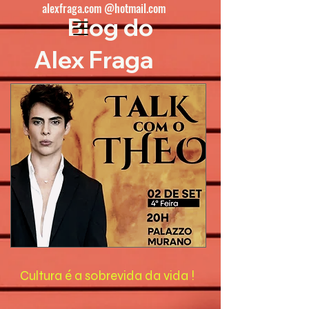
alexfraga.com @hotmail.com
Blog do
Alex Fraga
Cultura é a sobrevida da vida !