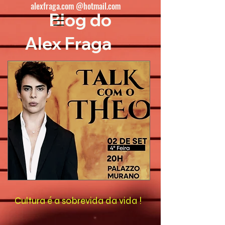
alexfraga.com @hotmail.com
Blog do
Alex Fraga
Cultura é a sobrevida da vida !