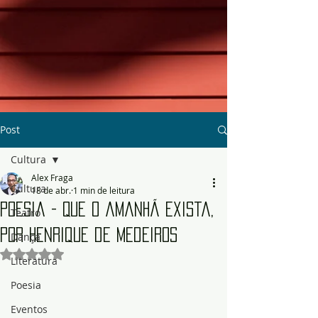
Post
Cultura
Alex Fraga
Cultura
18 de abr.
1 min de leitura
Poesia - Que o amanhã exista,
Teatro
por Henrique de Medeiros
Dança
Avaliado com NaN de 5 estrelas.
Literatura
Poesia
Eventos