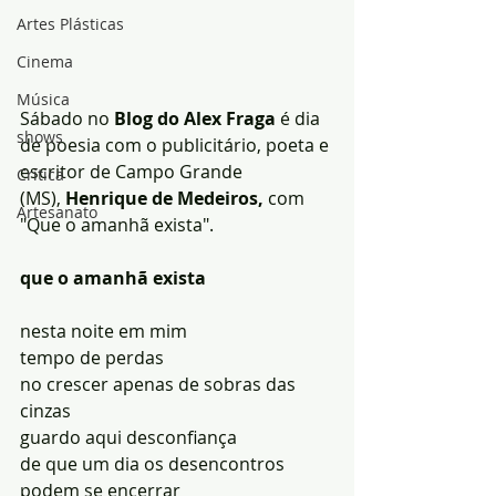
Artes Plásticas
Cinema
Música
Sábado no 
Blog do Alex Fraga
 é dia 
shows
de poesia com o publicitário, poeta e 
escritor de Campo Grande 
Crítica
(MS),
 Henrique de Medeiros,
 com 
Artesanato
"Que o amanhã exista".
que o amanhã exista
nesta noite em mim
tempo de perdas
no crescer apenas de sobras das 
cinzas
guardo aqui desconfiança
de que um dia os desencontros 
podem se encerrar