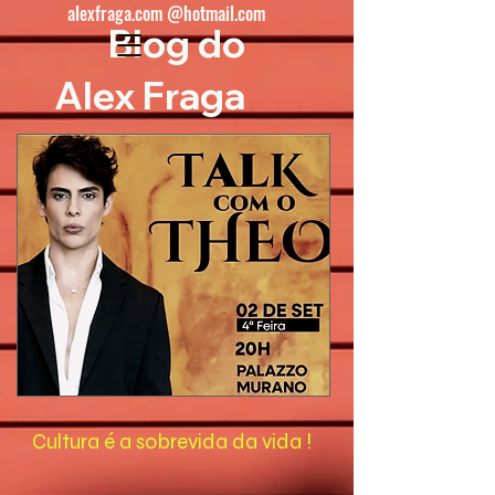
alexfraga.com @hotmail.com
Blog do
Alex Fraga
Cultura é a sobrevida da vida !