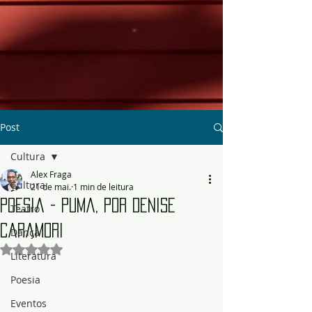
Post
Cultura
Alex Fraga
Cultura
21 de mai.
1 min de leitura
Poesia - Puma, por Denise
Teatro
Caramori
Dança
Avaliado com NaN de 5 estrelas.
Literatura
Poesia
Eventos