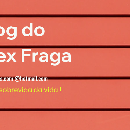
og do
ex Fraga
ga.com @hotmail.com
sobrevida da vida !