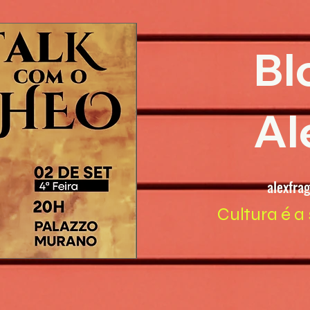
Bl
Al
alexfra
Cultura é a 