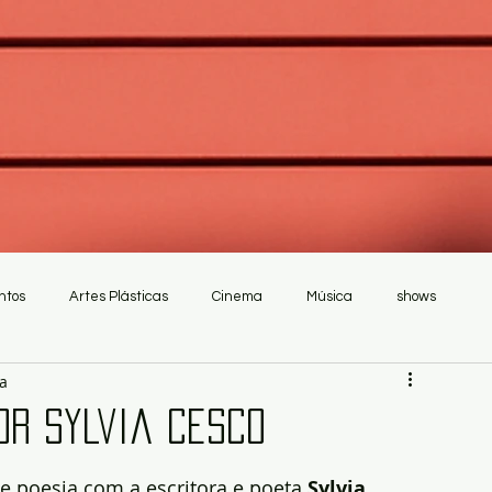
ntos
Artes Plásticas
Cinema
Música
shows
ra
or Sylvia Cesco
de poesia com a escritora e poeta 
Sylvia 