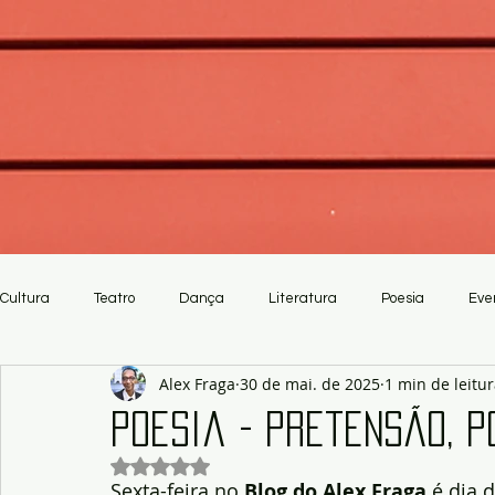
Cultura
Teatro
Dança
Literatura
Poesia
Eve
Alex Fraga
30 de mai. de 2025
1 min de leitu
Crítica
Artesanato
Poesia - Pretensão, p
Avaliado com NaN de 5 estrelas.
Sexta-feira no
 Blog do Alex Fraga
 é dia 