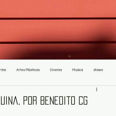
ntos
Artes Plásticas
Cinema
Música
shows
uina, por Benedito CG