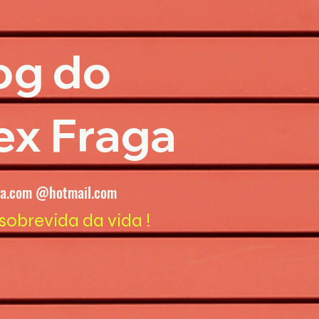
og do
ex Fraga
ga.com @hotmail.com
sobrevida da vida !