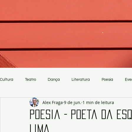
Cultura
Teatro
Dança
Literatura
Poesia
Eve
Alex Fraga
9 de jun.
1 min de leitura
Crítica
Artesanato
Poesia - Poeta da esq
Lima