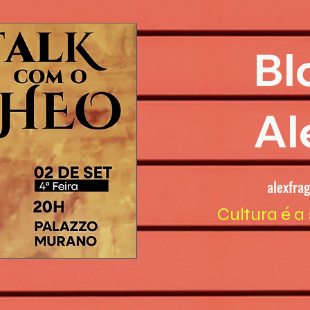
Bl
Al
alexfra
Cultura é a 