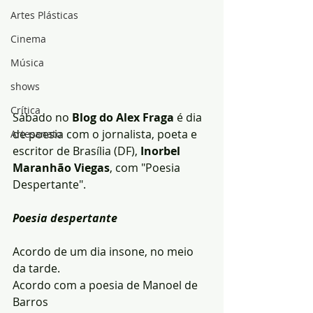
Artes Plásticas
Cinema
Música
shows
Crítica
Sábado no 
Blog do Alex Fraga
 é dia 
de poesia com o jornalista, poeta e 
Artesanato
escritor de Brasília (DF),
 Inorbel 
Maranhão Viegas
, com "Poesia 
Despertante".
Poesia despertante
Acordo de um dia insone, no meio 
da tarde.
Acordo com a poesia de Manoel de 
Barros 