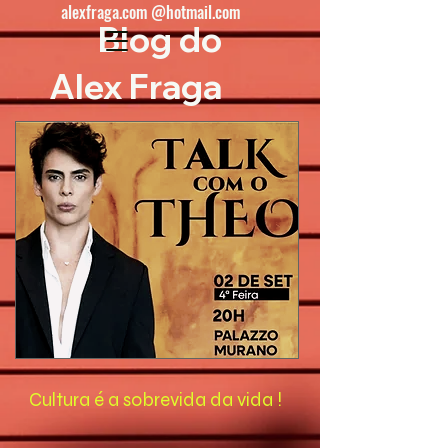
alexfraga.com @hotmail.com
Blog do
Alex Fraga
Cultura é a sobrevida da vida !