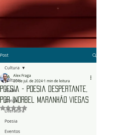
Post
Cultura
Alex Fraga
Cultura
20 de jul. de 2024
1 min de leitura
Poesia - Poesia despertante,
Teatro
por Inorbel Maranhão Viegas
Dança
Avaliado com NaN de 5 estrelas.
Literatura
Poesia
Eventos