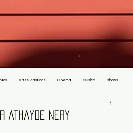
ntos
Artes Plásticas
Cinema
Música
shows
or Athayde Nery