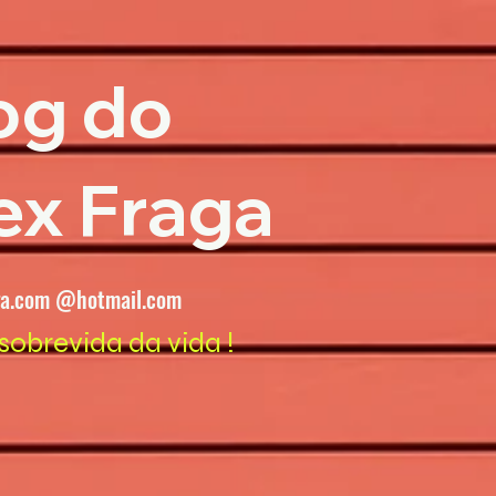
og do
ex Fraga
ga.com @hotmail.com
sobrevida da vida !