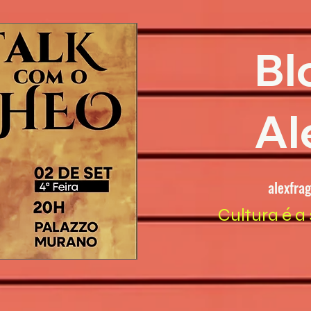
Bl
Al
alexfra
Cultura é a 