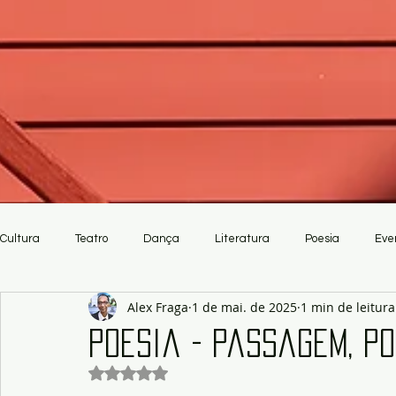
Cultura
Teatro
Dança
Literatura
Poesia
Eve
Alex Fraga
1 de mai. de 2025
1 min de leitura
Crítica
Artesanato
Poesia - Passagem, p
Avaliado com NaN de 5 estrelas.