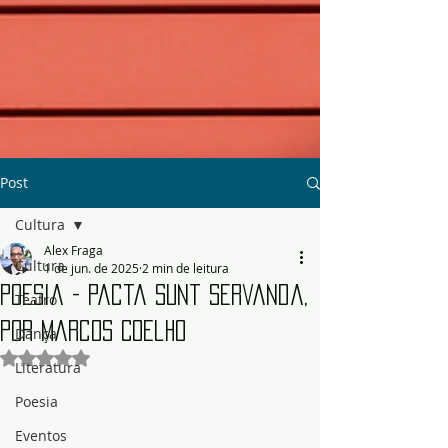
Post
Cultura
Alex Fraga
Cultura
1 de jun. de 2025
2 min de leitura
Poesia - Pacta sunt servanda,
Teatro
por Marcos Coelho
Dança
Avaliado com NaN de 5 estrelas.
Literatura
Poesia
Eventos