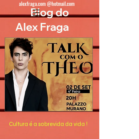
alexfraga.com @hotmail.com
Blog do
Alex Fraga
Cultura é a sobrevida da vida !