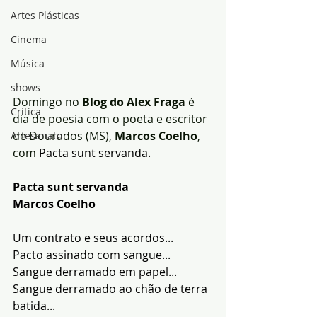
Artes Plásticas
Cinema
Música
shows
Domingo no
 Blog do Alex Fraga
 é 
Crítica
dia de poesia com o poeta e escritor 
de Dourados (MS),
 Marcos Coelho
, 
Artesanato
com 
Pacta sunt servanda.
Pacta sunt servanda
Marcos Coelho
Um contrato e seus acordos...
Pacto assinado com sangue...
Sangue derramado em papel...
Sangue derramado ao chão de terra 
batida...