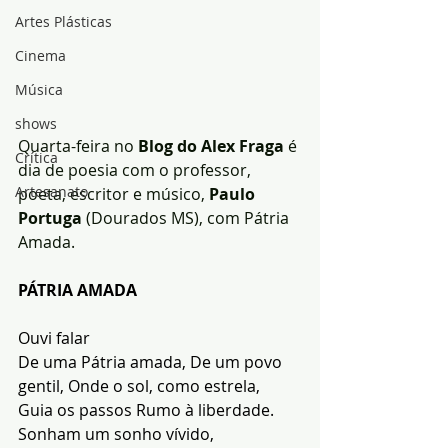
Artes Plásticas
Cinema
Música
shows
Quarta-feira no
 Blog do Alex Fraga
 é 
Crítica
dia de poesia com o professor, 
Artesanato
poeta, escritor e músico,
 Paulo 
Portuga
 (Dourados MS), com Pátria 
Amada.
PÁTRIA AMADA
Ouvi falar
De uma Pátria amada, De um povo 
gentil, Onde o sol, como estrela, 
Guia os passos Rumo à liberdade.
Sonham um sonho vívido,