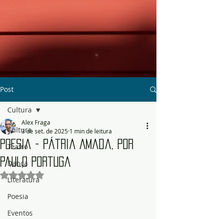
Post
Cultura
Alex Fraga
Cultura
3 de set. de 2025
1 min de leitura
Poesia - Pátria Amada, por
Teatro
Paulo Portuga
Dança
Avaliado com NaN de 5 estrelas.
Literatura
Poesia
Eventos