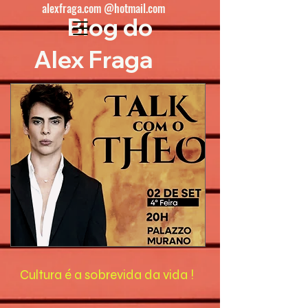
alexfraga.com @hotmail.com
Blog do
Alex Fraga
Cultura é a sobrevida da vida !