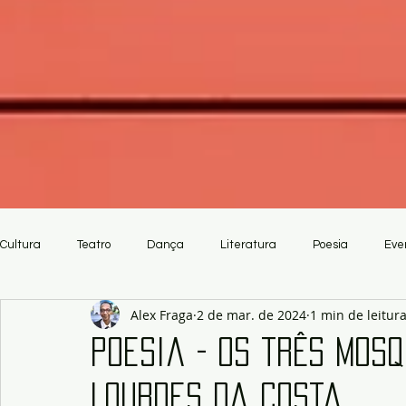
Cultura
Teatro
Dança
Literatura
Poesia
Eve
Alex Fraga
2 de mar. de 2024
1 min de leitur
Crítica
Artesanato
Poesia - Os três mosq
Lourdes da Costa