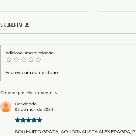
5 comentários
Adicione uma avaliação
Poesia - Rio Paraguai, berço de
Festival de Inverno 
Escreva um comentário
guerra e de paz - parte XV, por
edital apaga
Athayde Nery
musical de M
Ordenar por:
Mais recente
Convidado:
02 de mar. de 2024
Avaliado com 5 de 5 estrelas.
SOU MUITO GRATA, AO JORNALISTA ALEX FRAGRA, 