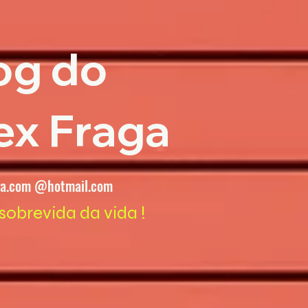
og do
ex Fraga
ga.com @hotmail.com
sobrevida da vida !