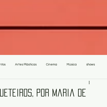
ntos
Artes Plásticas
Cinema
Música
shows
a
ueteiros, por Maria de