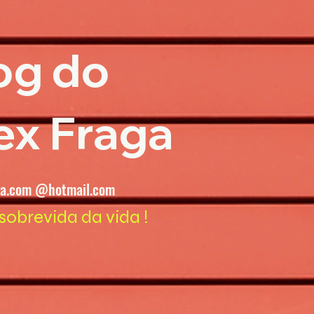
og do
ex Fraga
ga.com @hotmail.com
sobrevida da vida !