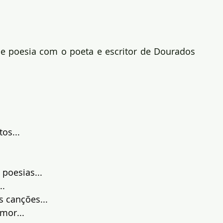
de poesia com o poeta e escritor de Dourados 
os...
 poesias...
..
 canções...
mor...