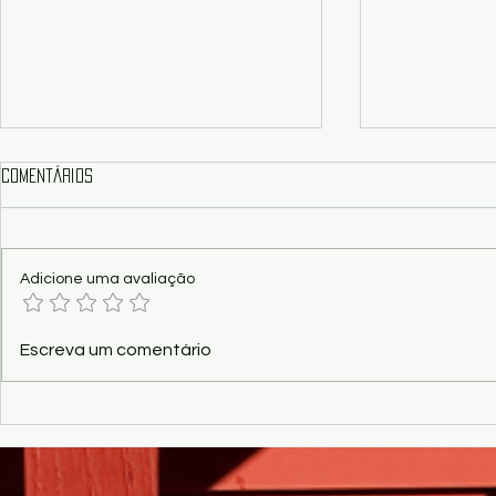
Comentários
Adicione uma avaliação
Crítica/Show - Celito Espíndola
Conto - Enqu
Escreva um comentário
revela o que a política
singram os cé
cultural de MS deixou de ouvir!
Alvez