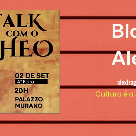
Bl
Al
alexfra
Cultura é a 