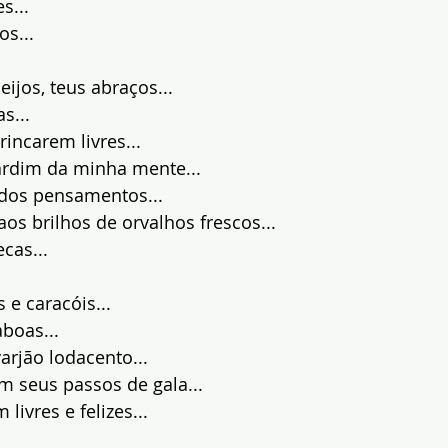
s...
s...
jos, teus abraços...
s...
incarem livres...
jardim da minha mente...
 dos pensamentos...
aos brilhos de orvalhos frescos...
cas...
 e caracóis...
boas...
arjão lodacento...
m seus passos de gala...
livres e felizes...