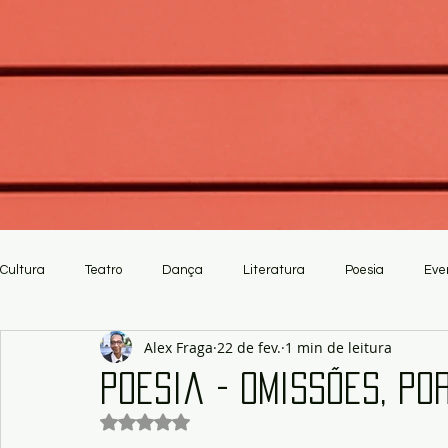
Cultura
Teatro
Dança
Literatura
Poesia
Eve
Alex Fraga
22 de fev.
1 min de leitura
Crítica
Artesanato
Poesia - Omissões, p
Avaliado com NaN de 5 estrelas.