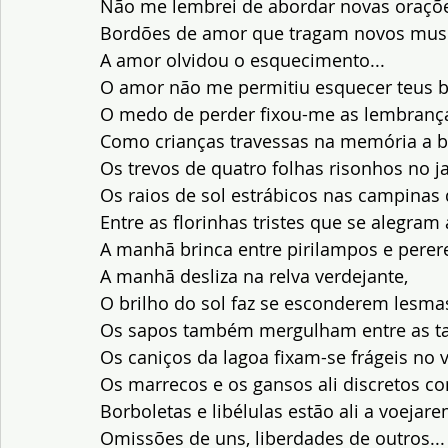
Não me lembrei de abordar novas oraçõe
Bordões de amor que tragam novos muso
A amor olvidou o esquecimento...
O amor não me permitiu esquecer teus bei
O medo de perder fixou-me as lembrança
Como crianças travessas na memória a br
Os trevos de quatro folhas risonhos no 
Os raios de sol estrábicos nas campinas
Entre as florinhas tristes que se alegram 
A manhã brinca entre pirilampos e perere
A manhã desliza na relva verdejante,
O brilho do sol faz se esconderem lesmas
Os sapos também mergulham entre as ta
Os caniços da lagoa fixam-se frágeis no v
Os marrecos e os gansos ali discretos co
Borboletas e libélulas estão ali a voejarem 
Omissões de uns, liberdades de outros...