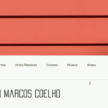
ntos
Artes Plásticas
Cinema
Música
shows
or Marcos Coelho