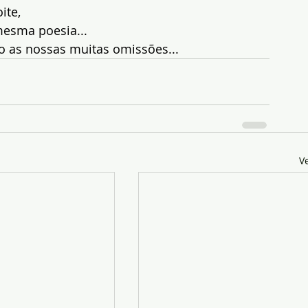
ite,
mesma poesia...
o as nossas muitas omissões...
V