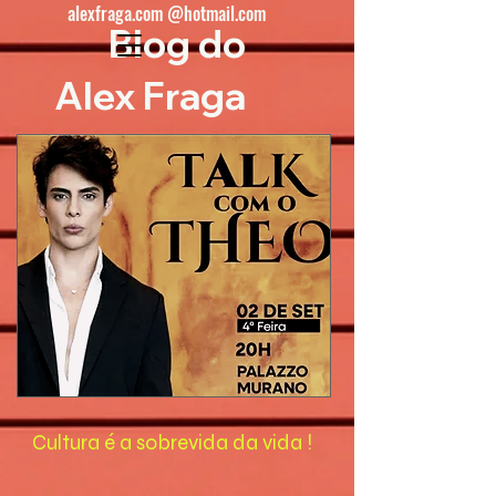
alexfraga.com @hotmail.com
Blog do
Alex Fraga
Cultura é a sobrevida da vida !