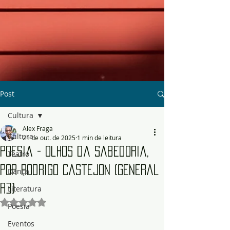
Post
Cultura
Alex Fraga
Cultura
21 de out. de 2025
1 min de leitura
Poesia - Olhos da sabedoria,
Teatro
por Rodrigo Castejon (General
Dança
R3)
Literatura
Avaliado com NaN de 5 estrelas.
Poesia
Eventos