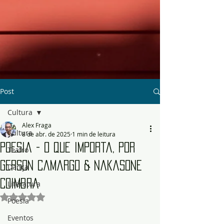
Post
Cultura
Alex Fraga
Cultura
8 de abr. de 2025
1 min de leitura
Poesia - O que importa, por
Teatro
Gerson Camargo & Nakasone
Dança
Coimbra
Literatura
Avaliado com NaN de 5 estrelas.
Poesia
Eventos