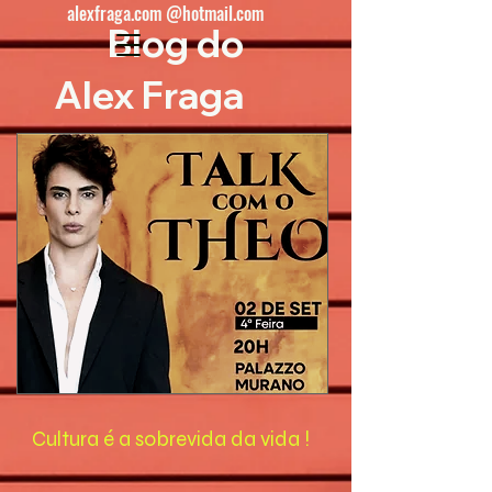
alexfraga.com @hotmail.com
Blog do
Alex Fraga
Cultura é a sobrevida da vida !