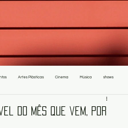
ntos
Artes Plásticas
Cinema
Música
shows
ível do mês que vem, por