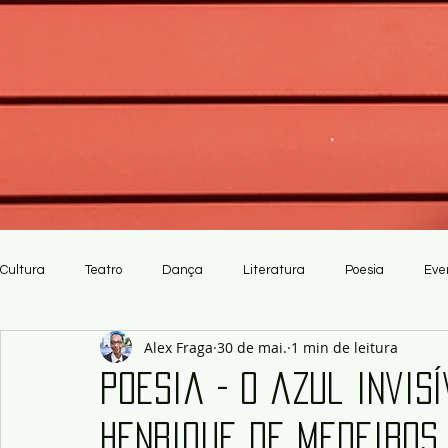
Cultura
Teatro
Dança
Literatura
Poesia
Eve
Alex Fraga
30 de mai.
1 min de leitura
Crítica
Artesanato
Poesia - O azul invis
Henrique de Medeiros