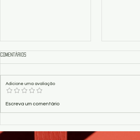
Comentários
Adicione uma avaliação
Corumbá - Morre Vicente,
Poesia - Rio 
Escreva um comentário
símbolo da resistência Guató
guerra e de p
que viveu isolado no Pantanal
Athayde Nery