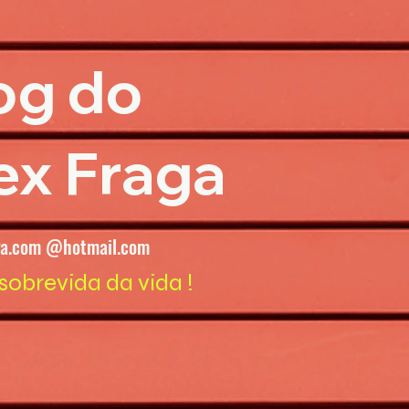
og do
ex Fraga
ga.com @hotmail.com
sobrevida da vida !