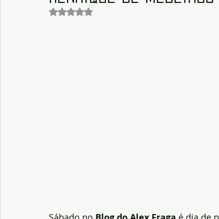
Avaliado com NaN de 5 estrelas.
Sábado no 
Blog do Alex Fraga
 é dia de 