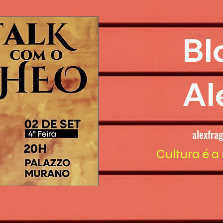
Bl
Al
alexfra
Cultura é a 