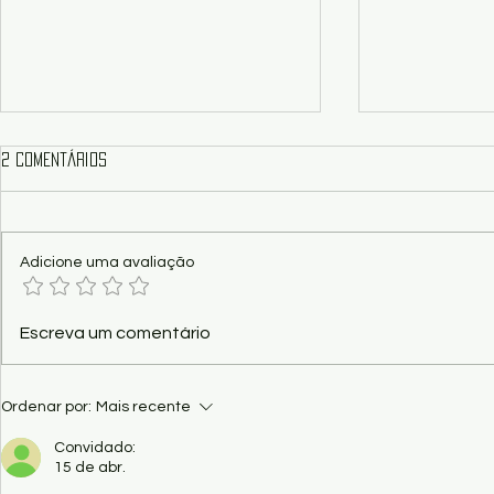
2 comentários
Adicione uma avaliação
Poema - Função dos Pombos, por
Poesia - Maj
Escreva um comentário
Kaio Ramos
Triunfais des
Edson Moraes
Ordenar por:
Mais recente
Convidado:
15 de abr.