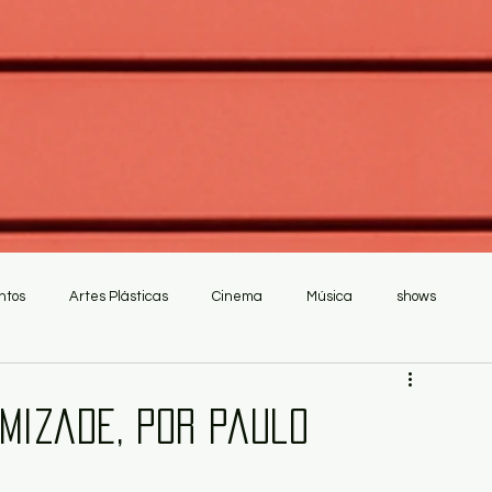
ntos
Artes Plásticas
Cinema
Música
shows
mizade, por Paulo