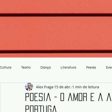
Cultura
Teatro
Dança
Literatura
Poesia
Eve
Alex Fraga
15 de abr.
1 min de leitura
Crítica
Artesanato
Poesia - O amor e a a
Portuga