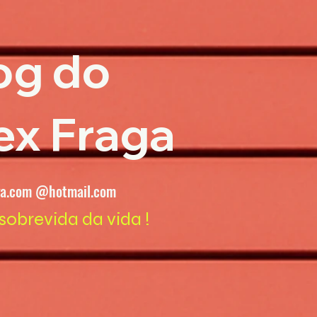
og do
ex Fraga
ga.com @hotmail.com
sobrevida da vida !