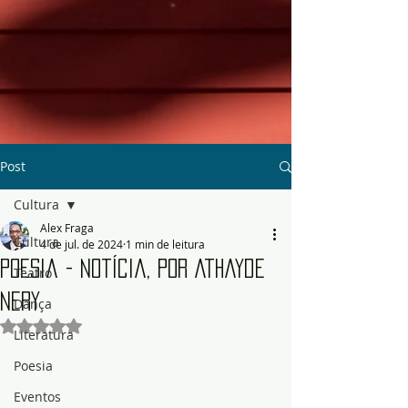
Post
Cultura
Alex Fraga
Cultura
4 de jul. de 2024
1 min de leitura
Poesia - Notícia, por Athayde
Teatro
Nery
Dança
Avaliado com NaN de 5 estrelas.
Literatura
Poesia
Eventos