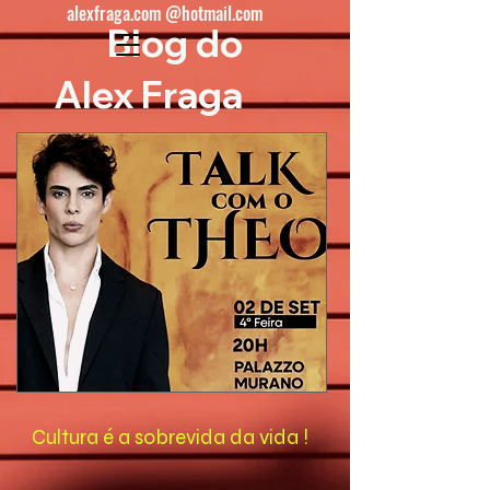
alexfraga.com @hotmail.com
Blog do
Alex Fraga
Cultura é a sobrevida da vida !