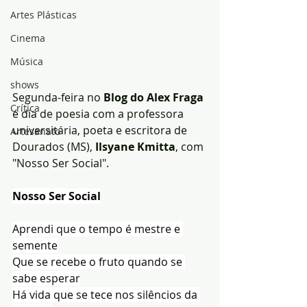
Artes Plásticas
Cinema
Música
shows
Segunda-feira no 
Blog do Alex Fraga
Crítica
é dia de poesia com a professora 
universitária, poeta e escritora de 
Artesanato
Dourados (MS),
 Ilsyane Kmitta
, com 
"Nosso Ser Social".
Nosso Ser Social
Aprendi que o tempo é mestre e 
semente
Que se recebe o fruto quando se 
sabe esperar
Há vida que se tece nos silêncios da 