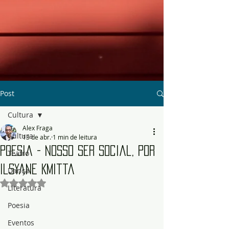
Post
Cultura
Alex Fraga
Cultura
13 de abr.
1 min de leitura
Poesia - Nosso Ser Social, por
Teatro
Ilsyane Kmitta
Dança
Avaliado com NaN de 5 estrelas.
Literatura
Poesia
Eventos