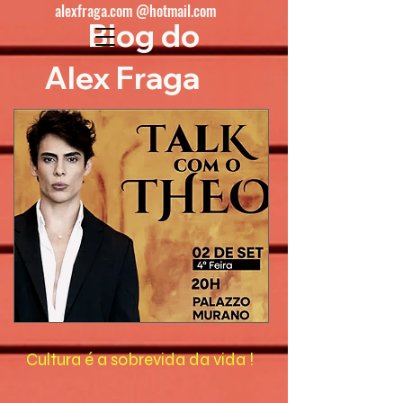
alexfraga.com @hotmail.com
Blog do
Alex Fraga
Cultura é a sobrevida da vida !