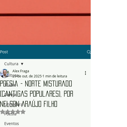
Post
Cultura
Alex Fraga
Cultura
29 de out. de 2025
1 min de leitura
Poesia - Norte Misturado
Teatro
(Cantigas Populares), por
Dança
Nelson Araújo Filho
Literatura
Avaliado com NaN de 5 estrelas.
Poesia
Eventos