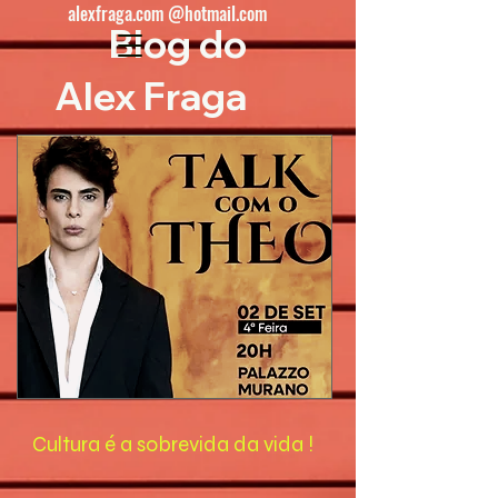
alexfraga.com @hotmail.com
Blog do
Alex Fraga
Cultura é a sobrevida da vida !