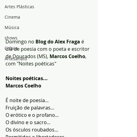
Artes Plásticas
Cinema
Música
shows
Domingo no
 Blog do Alex Fraga
 é 
Crítica
dia de poesia com o poeta e escritor 
de Dourados (MS), 
Marcos Coelho
, 
Artesanato
com "Noites poéticas"
Noites poéticas...
Marcos Coelho
É noite de poesia...
Fruição de palavras...
O erótico e o profano...
O divino e o sacro...
Os ósculos roubados...
Permitidos e libertadores...