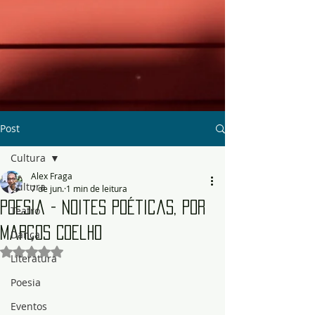
Post
Cultura
Alex Fraga
Cultura
7 de jun.
1 min de leitura
Poesia - Noites poéticas, por
Teatro
Marcos Coelho
Dança
Avaliado com NaN de 5 estrelas.
Literatura
Poesia
Eventos