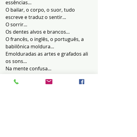
essências...
O bailar, o corpo, o suor, tudo 
escreve e traduz o sentir...
O sorrir...
Os dentes alvos e brancos...
O francês, o inglês, o português, a 
babilônica moldura...
Emolduradas as artes e grafados ali 
os sons...
Na mente confusa...
Bailam sentimentos, sensações, 
paixões, desejos...
Consuma-se tudo, mas o registro 
real é a vera POESIA...