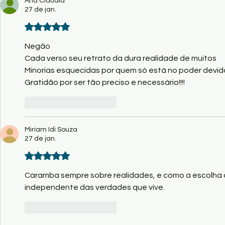
Ana Cláudia
27 de jan.
Avaliado com 5 de 5 estrelas.
Negão 
Cada verso seu retrato da dura realidade de muitos 
Minorias esquecidas por quem só está no poder devid
Gratidão por ser tão preciso e necessário!!!!
Curtir
Responder
Miriam Idi Souza
27 de jan.
Avaliado com 5 de 5 estrelas.
Caramba sempre sobre realidades, e como a escolha c
independente das verdades que vive.
Curtir
Responder