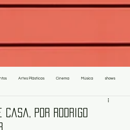
ntos
Artes Plásticas
Cinema
Música
shows
e casa, por Rodrigo
3