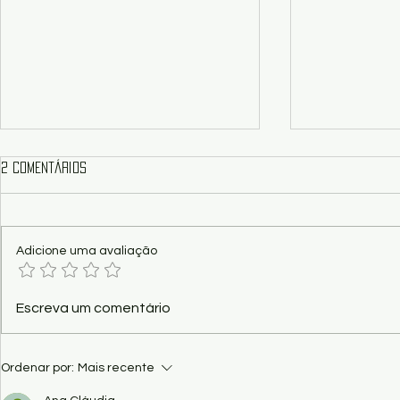
2 comentários
Adicione uma avaliação
Poema - Função dos Pombos, por
Poesia - Maj
Escreva um comentário
Kaio Ramos
Triunfais des
Edson Moraes
Ordenar por:
Mais recente