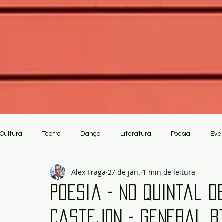
Cultura
Teatro
Dança
Literatura
Poesia
Eve
Alex Fraga
27 de jan.
1 min de leitura
Crítica
Artesanato
Poesia - No quintal d
Castejon - General R