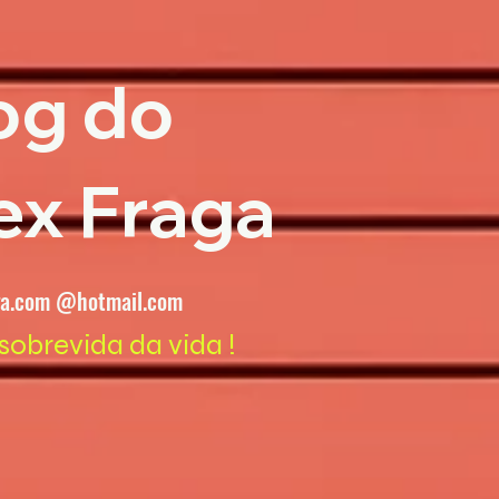
og do
ex Fraga
ga.com @hotmail.com
sobrevida da vida !