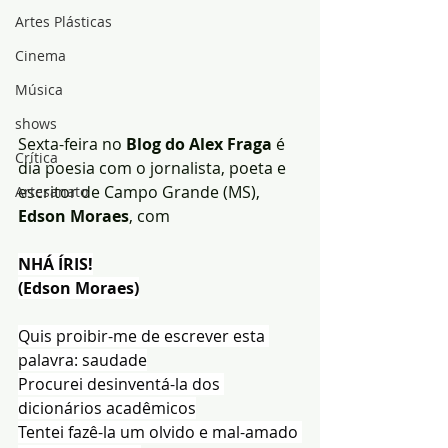
Artes Plásticas
Cinema
Música
shows
Sexta-feira no 
Blog do Alex Fraga 
é 
Crítica
dia poesia com o jornalista, poeta e 
escritor de Campo Grande (MS),
Artesanato
Edson Moraes
, com
NHÁ ÍRIS!
(Edson Moraes)
Quis proibir-me de escrever esta 
palavra: saudade
Procurei desinventá-la dos 
dicionários acadêmicos
Tentei fazê-la um olvido e mal-amado 