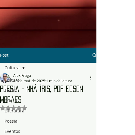
Post
Cultura
Alex Fraga
Cultura
16 de mai. de 2025
1 min de leitura
Poesia - Nhá Íris, por Edson
Teatro
Moraes
Dança
Avaliado com NaN de 5 estrelas.
Literatura
Poesia
Eventos