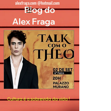
alexfraga.com @hotmail.com
Blog do
Alex Fraga
Cultura é a sobrevida da vida !