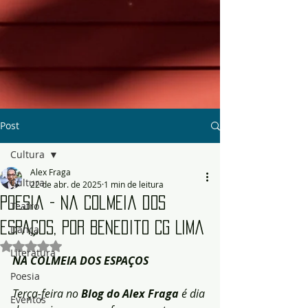
Post
Cultura
Alex Fraga
Cultura
22 de abr. de 2025
1 min de leitura
Poesia - Na Colmeia dos
Teatro
Espaços, por Benedito CG Lima
Dança
Avaliado com NaN de 5 estrelas.
Literatura
NA COLMEIA DOS ESPAÇOS
Poesia
Terça-feira no
 Blog do Alex Fraga
 é dia 
Eventos