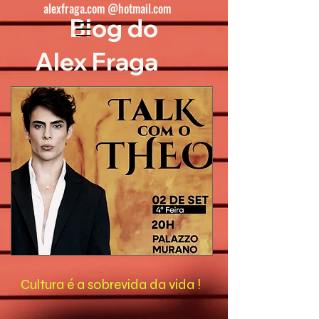
alexfraga.com @hotmail.com
Blog do
Alex Fraga
Cultura é a sobrevida da vida !