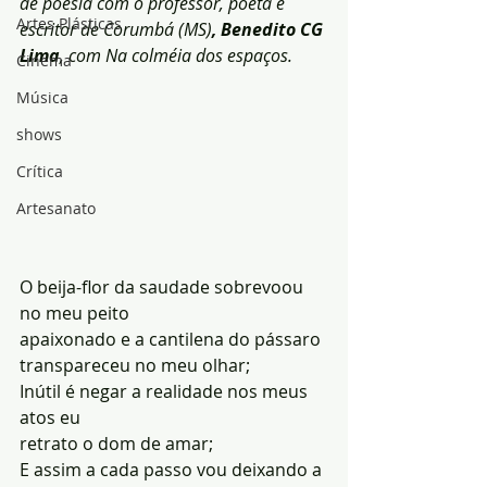
de poesia com o professor, poeta e 
Artes Plásticas
escritor de Corumbá (MS)
, Benedito CG 
Lima
, com Na colméia dos espaços.
Cinema
Música
shows
Crítica
Artesanato
O beija-flor da saudade sobrevoou 
no meu peito
apaixonado e a cantilena do pássaro
transpareceu no meu olhar;
Inútil é negar a realidade nos meus 
atos eu
retrato o dom de amar;
E assim a cada passo vou deixando a 