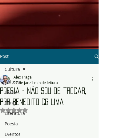
Post
Cultura
Alex Fraga
Cultura
27 de jan.
1 min de leitura
Poesia - Não sou de trocar,
Teatro
por Benedito CG Lima
Dança
Avaliado com NaN de 5 estrelas.
Literatura
Poesia
Eventos