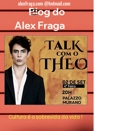
alexfraga.com @hotmail.com
Blog do
Alex Fraga
Cultura é a sobrevida da vida !