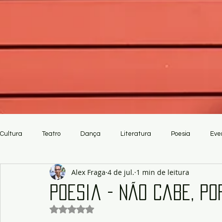
Cultura
Teatro
Dança
Literatura
Poesia
Eve
Alex Fraga
4 de jul.
1 min de leitura
Crítica
Artesanato
Poesia - Não Cabe, po
Avaliado com NaN de 5 estrelas.