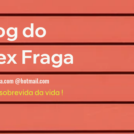
og do
ex Fraga
ga.com @hotmail.com
sobrevida da vida !