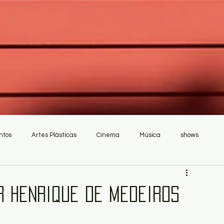
ntos
Artes Plásticas
Cinema
Música
shows
r Henrique de Medeiros