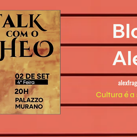
Bl
Al
alexfra
Cultura é a 