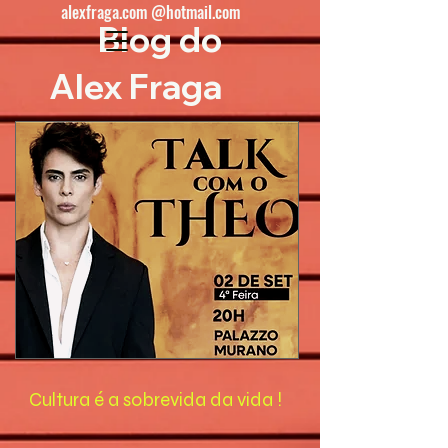
alexfraga.com @hotmail.com
Blog do
Alex Fraga
Cultura é a sobrevida da vida !