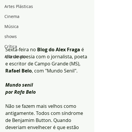
Artes Plásticas
Cinema
Música
shows
Crítica
Sexta-feira no 
Blog do Alex Fraga
 é 
dia de poesia com o jornalista, poeta 
Artesanato
e escritor de Campo Grande (MS), 
Rafael Belo
, com "Mundo Senil".
Mundo senil
por Rafa Belo
Não se fazem mais velhos como 
antigamente. Todos com síndrome 
de Benjamim Button. Quando 
deveriam envelhecer é que estão 