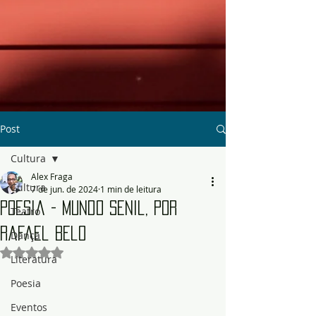
Post
Cultura
Alex Fraga
Cultura
7 de jun. de 2024
1 min de leitura
Poesia - Mundo senil, por
Teatro
Rafael Belo
Dança
Avaliado com NaN de 5 estrelas.
Literatura
Poesia
Eventos