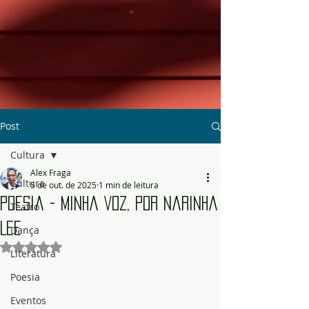
Post
Cultura
Alex Fraga
Cultura
5 de out. de 2025
1 min de leitura
Poesia - Minha Voz, por Narinha
Teatro
Lee
Dança
Avaliado com NaN de 5 estrelas.
Literatura
Poesia
Eventos