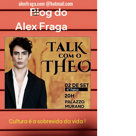
alexfraga.com @hotmail.com
Blog do
Alex Fraga
Cultura é a sobrevida da vida !