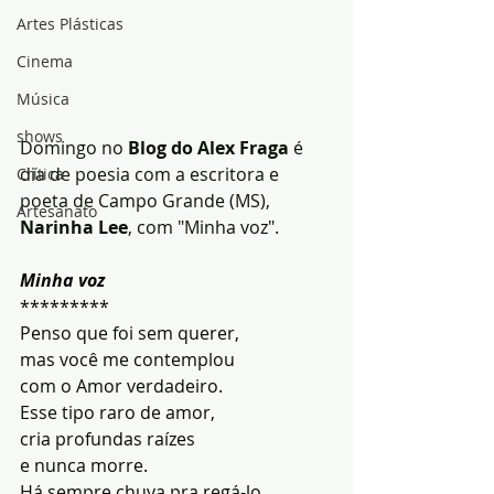
Artes Plásticas
Cinema
Música
shows
Domingo no
 Blog do Alex Fraga
 é 
dia de poesia com a escritora e 
Crítica
poeta de Campo Grande (MS), 
Artesanato
Narinha Lee
, com "Minha voz".
Minha voz
*********
Penso que foi sem querer,
mas você me contemplou
com o Amor verdadeiro.
Esse tipo raro de amor,
cria profundas raízes
e nunca morre.
Há sempre chuva pra regá-lo.