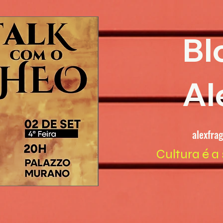
Bl
Al
alexfra
Cultura é a 