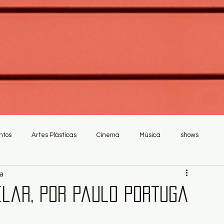
ntos
Artes Plásticas
Cinema
Música
shows
ra
elar, por Paulo Portuga