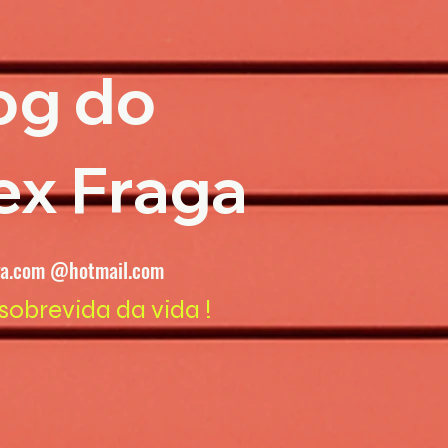
og do
ex Fraga
ga.com @hotmail.com
sobrevida da vida !