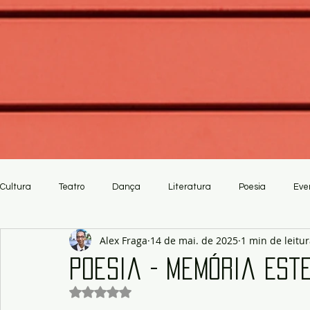
Cultura
Teatro
Dança
Literatura
Poesia
Eve
Alex Fraga
14 de mai. de 2025
1 min de leitu
Crítica
Artesanato
Poesia - Memória Est
Avaliado com NaN de 5 estrelas.