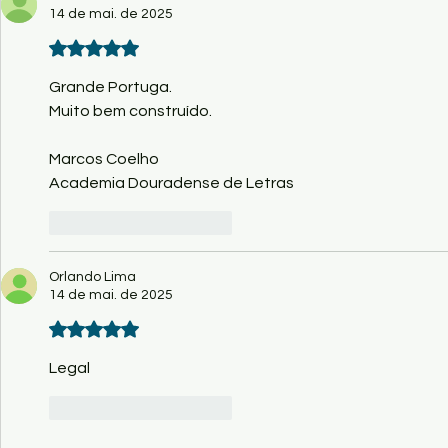
14 de mai. de 2025
Avaliado com 5 de 5 estrelas.
Grande Portuga. 
Muito bem construído. 
Marcos Coelho
Academia Douradense de Letras 
Curtir
Responder
Orlando Lima
14 de mai. de 2025
Avaliado com 5 de 5 estrelas.
Legal 
Curtir
Responder