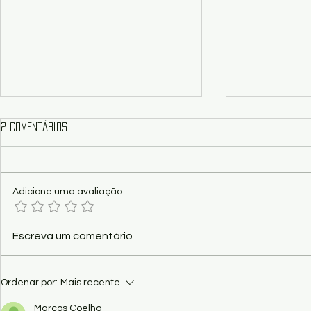
2 comentários
Adicione uma avaliação
Show - "Vital – O Musical dos
Poema - Funç
Escreva um comentário
Paralamas", nesta sexta no
Kaio Ramos
Palácio Popular
Ordenar por:
Mais recente
Marcos Coelho