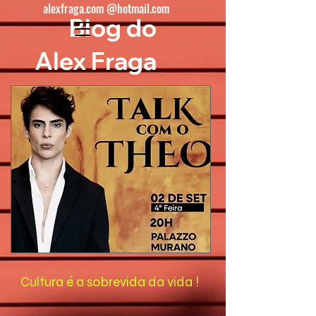
alexfraga.com @hotmail.com
Blog do
Alex Fraga
Cultura é a sobrevida da vida !