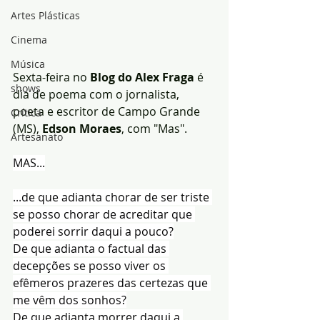
Artes Plásticas
Cinema
Música
Sexta-feira no 
Blog do Alex Fraga 
é 
shows
dia de poema com o jornalista, 
poeta e escritor de Campo Grande 
Crítica
(MS),
 Edson Moraes
, com "Mas".
Artesanato
MAS...
...de que adianta chorar de ser triste 
se posso chorar de acreditar que 
poderei sorrir daqui a pouco?
De que adianta o factual das 
decepções se posso viver os 
efêmeros prazeres das certezas que 
me vêm dos sonhos?
De que adianta morrer daqui a 