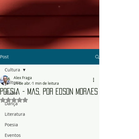
Post
Cultura
Alex Fraga
Cultura
24 de abr.
1 min de leitura
Poesia - Mas, por Edson Moraes
Teatro
Avaliado com NaN de 5 estrelas.
Dança
Literatura
Poesia
Eventos