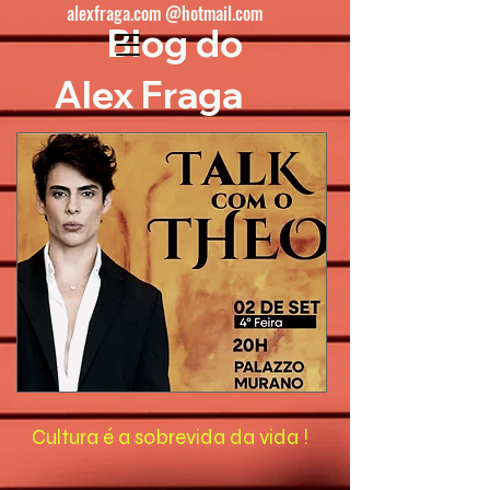
alexfraga.com @hotmail.com
Blog do
Alex Fraga
Cultura é a sobrevida da vida !