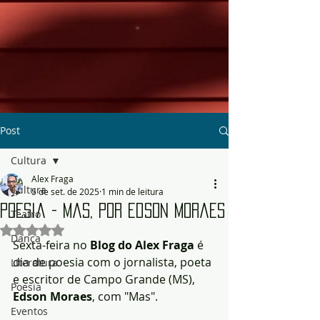
Post
Cultura
Alex Fraga
Cultura
5 de set. de 2025
1 min de leitura
Poesia - Mas, por Edson Moraes
Teatro
Avaliado com NaN de 5 estrelas.
Dança
Sexta-feira no 
Blog do Alex Fraga
 é 
dia de poesia com o jornalista, poeta 
Literatura
e escritor de Campo Grande (MS), 
Poesia
Edson Moraes
, com "Mas".
Eventos