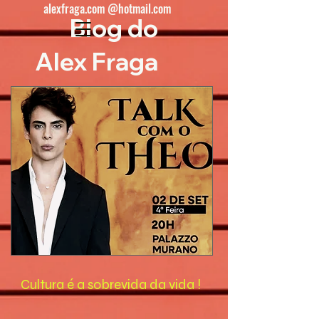
alexfraga.com @hotmail.com
Blog do
Alex Fraga
Cultura é a sobrevida da vida !