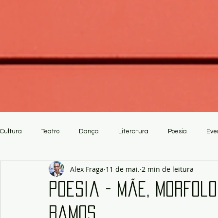
Cultura
Teatro
Dança
Literatura
Poesia
Eve
Alex Fraga
11 de mai.
2 min de leitura
Crítica
Artesanato
Poesia - Mãe, morfolo
Ramos