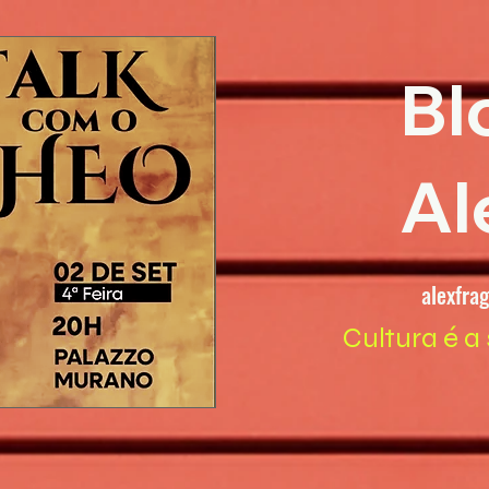
Bl
Al
alexfra
Cultura é a 