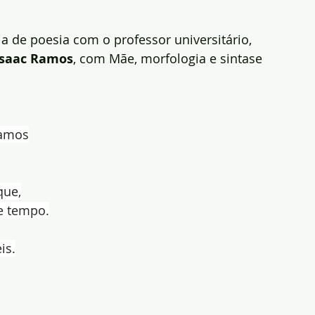
ia de poesia com o professor universitário, 
Isaac Ramos
, com Mãe, morfologia e sintase
 Ramos
que,
e tempo.
is.