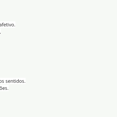
fetivo.
,
os sentidos.
ões.