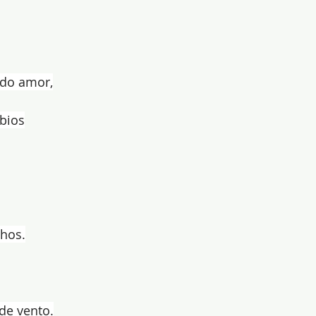
 do amor,
rbios
lhos.
e vento.