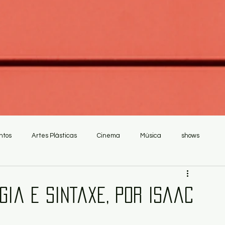
ntos
Artes Plásticas
Cinema
Música
shows
gia e sintaxe, por Isaac