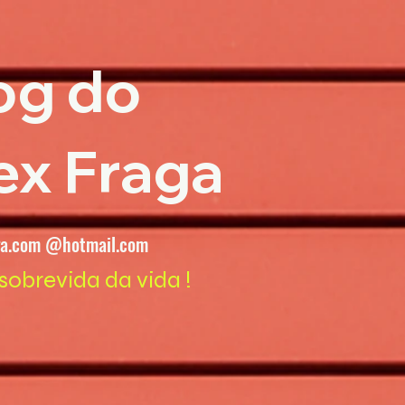
og do
ex Fraga
ga.com @hotmail.com
sobrevida da vida !