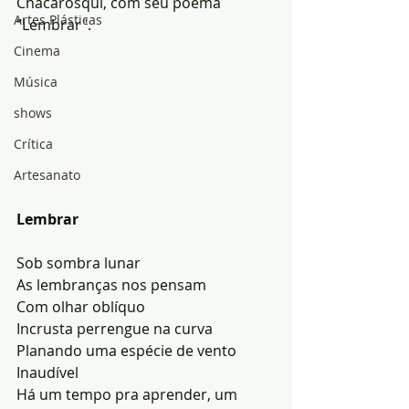
Chacarosqui, com seu poema 
Artes Plásticas
"Lembrar".
Cinema
Música
shows
Crítica
Artesanato
Lembrar
Sob sombra lunar
As lembranças nos pensam
Com olhar oblíquo
Incrusta perrengue na curva
Planando uma espécie de vento 
Inaudível
Há um tempo pra aprender, um 