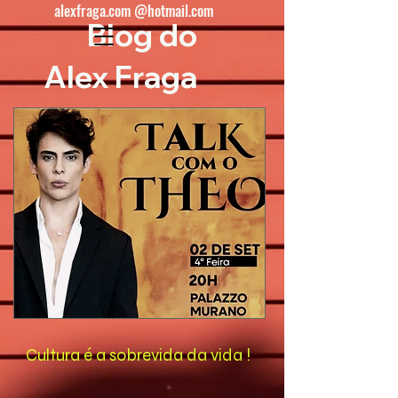
alexfraga.com @hotmail.com
Blog do
Alex Fraga
Cultura é a sobrevida da vida !