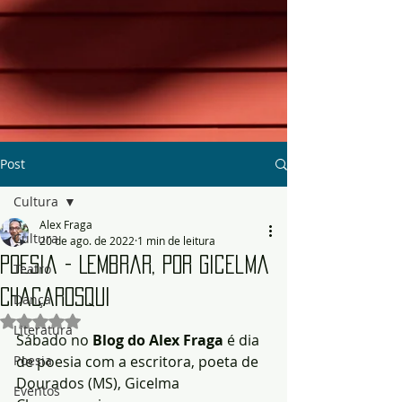
Post
Cultura
Alex Fraga
Cultura
20 de ago. de 2022
1 min de leitura
Poesia - Lembrar, por Gicelma
Teatro
Chacarosqui
Dança
Avaliado com NaN de 5 estrelas.
Literatura
Sábado no 
Blog do Alex Fraga
 é dia 
Poesia
de poesia com a escritora, poeta de 
Dourados (MS), Gicelma 
Eventos