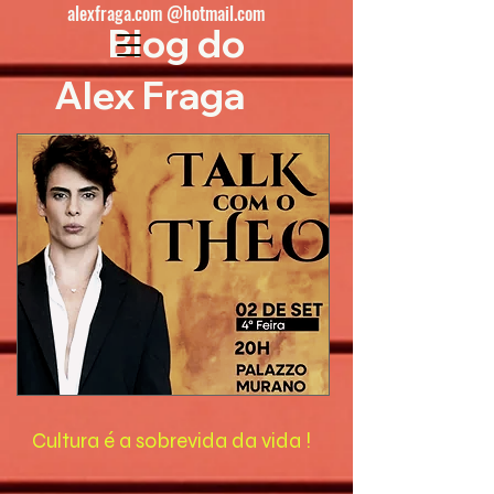
alexfraga.com @hotmail.com
Blog do
Alex Fraga
Cultura é a sobrevida da vida !