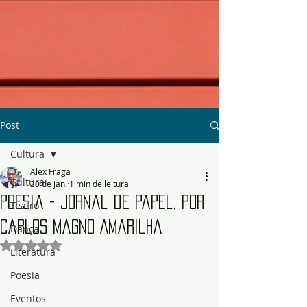
Post
Cultura
Alex Fraga
Cultura
30 de jan.
1 min de leitura
Poesia - Jornal de Papel, por
Teatro
Carlos Magno Amarilha
Dança
Avaliado com NaN de 5 estrelas.
Literatura
Poesia
Eventos