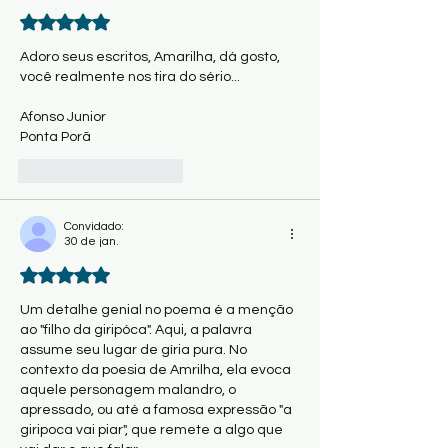
Avaliado com 5 de 5 estrelas.
Adoro seus escritos, Amarilha, dá gosto, 
você realmente nos tira do sério...
Afonso Junior
Ponta Porã
Curtir
Responder
Convidado:
30 de jan.
Avaliado com 5 de 5 estrelas.
Um detalhe genial no poema é a menção 
ao "filho da giripóca". Aqui, a palavra 
assume seu lugar de gíria pura. No 
contexto da poesia de Amrilha, ela evoca 
aquele personagem malandro, o 
apressado, ou até a famosa expressão "a 
giripoca vai piar", que remete a algo que 