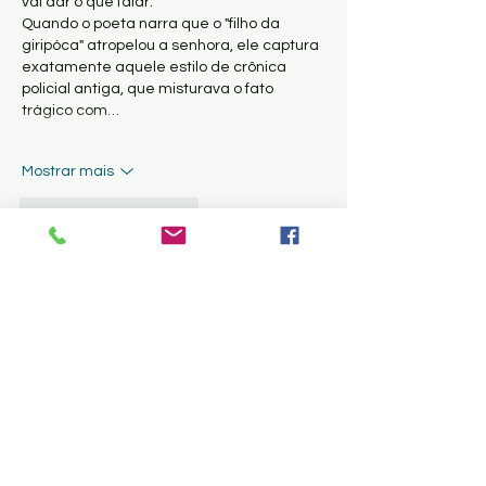
vai dar o que falar.
Quando o poeta narra que o "filho da 
giripóca" atropelou a senhora, ele captura 
exatamente aquele estilo de crônica 
policial antiga, que misturava o fato 
trágico com…
Mostrar mais
Curtir
Responder
Convidado:
30 de jan.
Avaliado com 5 de 5 estrelas.
A poesia, quando toca a alma, é o melhor 
tipo de notícia que podemos receber.
Às vezes, a rotina acelerada faz a gente 
esquecer da beleza que existia nos rituais 
mais simples. Por isso, fica aqui um 
agradecimento especial ao poeta Carlos 