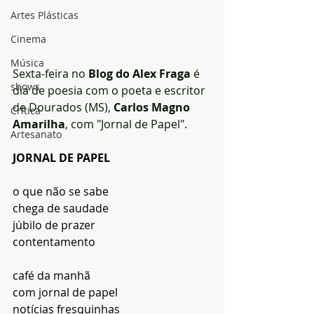
Artes Plásticas
Cinema
Música
Sexta-feira no 
Blog do Alex Fraga
 é 
shows
dia de poesia com o poeta e escritor 
de Dourados (MS), 
Carlos Magno 
Crítica
Amarilha
, com "Jornal de Papel".
Artesanato
JORNAL DE PAPEL
o que não se sabe
chega de saudade
júbilo de prazer
contentamento
café da manhã
com jornal de papel
notícias fresquinhas