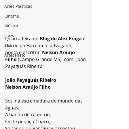
Artes Plásticas
Cinema
Música
shows
Quarta-feira no 
Blog do Alex Fraga
 é 
dia de poesia com o advogado, 
Crítica
poeta e escritor  
Nelson Araújo 
Artesanato
Filho
 (Campo Grande MS), com "João 
Payaguás Ribeiro".
João Payaguás Ribeiro
Nelson Araújo Filho
Sou na estremadura do mundo das 
águas.
A banda de cá do rio,
Onde pedaço Chaco,
Saltando do Paraguay, assentou 