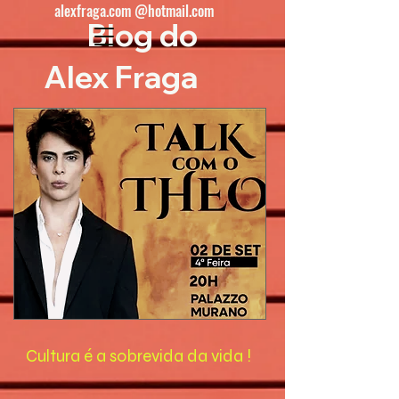
alexfraga.com @hotmail.com
Blog do
Alex Fraga
Cultura é a sobrevida da vida !