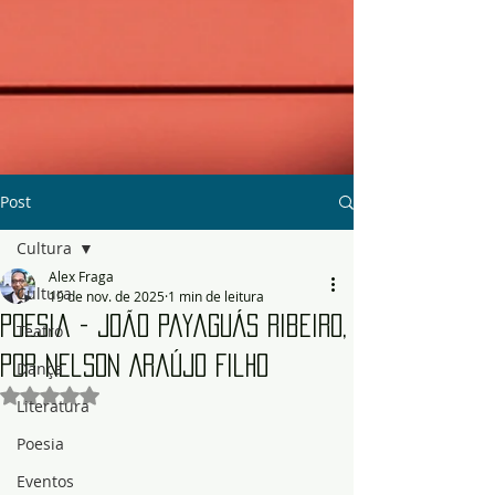
Post
Cultura
Alex Fraga
Cultura
19 de nov. de 2025
1 min de leitura
Poesia - João Payaguás Ribeiro,
Teatro
por Nelson Araújo Filho
Dança
Avaliado com NaN de 5 estrelas.
Literatura
Poesia
Eventos