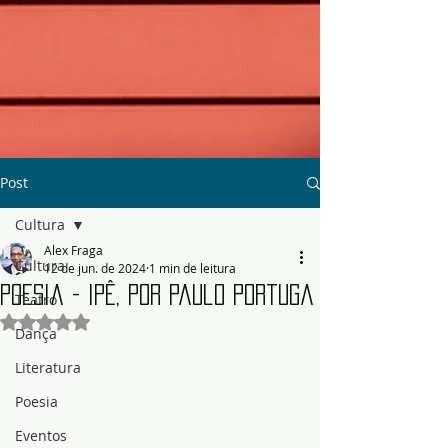
Post
Cultura
Alex Fraga
Cultura
12 de jun. de 2024
1 min de leitura
Poesia - Ipê, por Paulo Portuga
Teatro
Avaliado com NaN de 5 estrelas.
Dança
Literatura
Poesia
Eventos