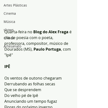
Artes Plásticas
Cinema
Música
shows
Quarta-feira no 
Blog do Alex Fraga
 é 
dia de poesia com o poeta, 
Crítica
professora, compositor, músico de 
Artesanato
Dourados (MS), 
Paulo Portuga
, com 
"Ipê"
IPÊ
Os ventos de outono chegaram
Derrubando as folhas secas
Que se desprendem
Do velho pé de Ipê
Anunciando um tempo fugaz
Flores do próximo inverno...