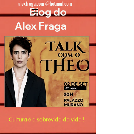
alexfraga.com @hotmail.com
Blog do
Alex Fraga
Cultura é a sobrevida da vida !