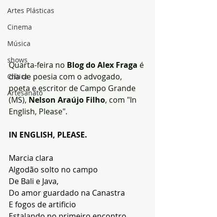
Artes Plásticas
Cinema
Música
shows
Quarta-feira no 
Blog do Alex Fraga
 é 
dia de poesia com o advogado, 
Crítica
poeta e escritor de Campo Grande 
Artesanato
(MS), 
Nelson Araújo Filho
, com "In 
English, Please".
IN ENGLISH, PLEASE.
Marcia clara
Algodão solto no campo
De Bali e Java,
Do amor guardado na Canastra
E fogos de artificio
Estalando no primeiro encontro.