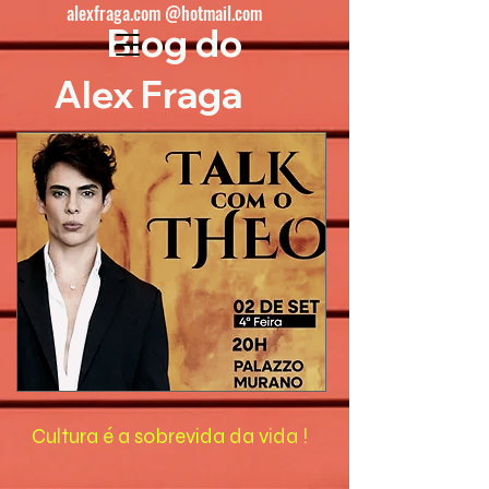
alexfraga.com @hotmail.com
Blog do
Alex Fraga
Cultura é a sobrevida da vida !