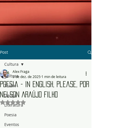
Post
Cultura
Alex Fraga
Cultura
3 de dez. de 2025
1 min de leitura
Poesia - In English, Please, por
Teatro
Nelson Araújo Filho
Dança
Avaliado com NaN de 5 estrelas.
Literatura
Poesia
Eventos