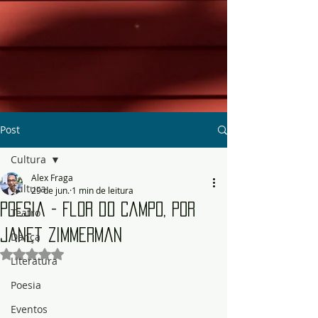
Post
Cultura
Alex Fraga
Cultura
29 de jun.
1 min de leitura
Poesia - Flor do Campo, por
Teatro
Janet Zimmerman
Dança
Avaliado com NaN de 5 estrelas.
Literatura
Poesia
Eventos