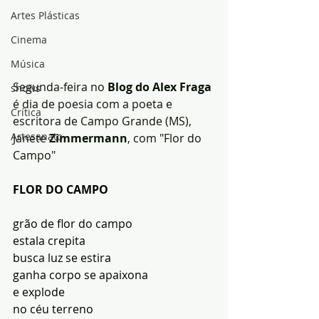
Artes Plásticas
Cinema
Música
Segunda-feira no
 Blog do Alex Fraga
shows
é dia de poesia com a poeta e 
Crítica
escritora de Campo Grande (MS), 
Artesanato
Janete
 Zimmermann
, com "Flor do 
Campo"
FLOR DO CAMPO
grão de flor do campo
estala crepita
busca luz se estira
ganha corpo se apaixona
e explode
no céu terreno