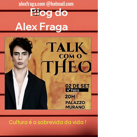
alexfraga.com @hotmail.com
Blog do
Alex Fraga
Cultura é a sobrevida da vida !