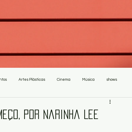
ntos
Artes Plásticas
Cinema
Música
shows
meço, por Narinha Lee