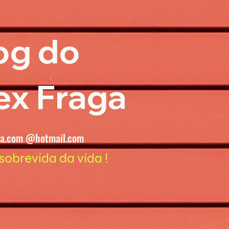
og do
ex Fraga
ga.com @hotmail.com
sobrevida da vida !