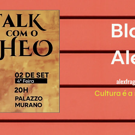
Bl
Al
alexfra
Cultura é a 