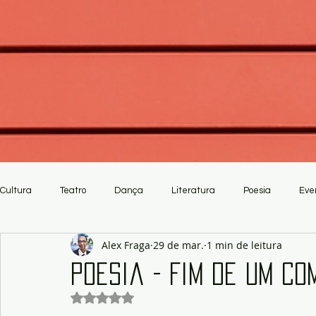
Cultura
Teatro
Dança
Literatura
Poesia
Eve
Alex Fraga
29 de mar.
1 min de leitura
Crítica
Artesanato
Poesia - Fim de um co
Avaliado com NaN de 5 estrelas.