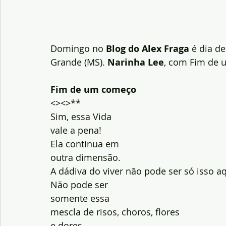
Domingo no
 Blog do Alex Fraga
 é dia d
Grande (MS). 
Narinha Lee
, com Fim de
Fim de um começo
<><>**
Sim, essa Vida
vale a pena!
Ela continua em
outra dimensão.
A dádiva do viver não pode ser só isso aq
Não pode ser
somente essa
mescla de risos, choros, flores
e dores.