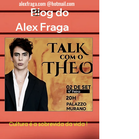
alexfraga.com @hotmail.com
Blog do
Alex Fraga
Cultura é a sobrevida da vida !