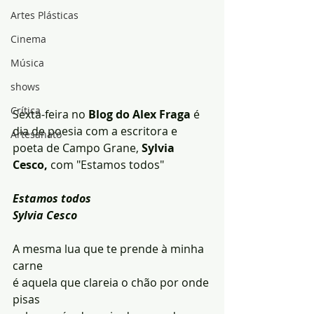
Artes Plásticas
Cinema
Música
shows
Crítica
Sexta-feira no 
Blog do Alex Fraga
 é 
dia de poesia com a escritora e 
Artesanato
poeta de Campo Grane, 
Sylvia 
Cesco, 
com "Estamos todos"
Estamos todos
Sylvia Cesco
A mesma lua que te prende à minha 
carne
é aquela que clareia o chão por onde 
pisas