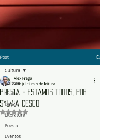
Post
Cultura
Alex Fraga
Cultura
3 de jul.
1 min de leitura
Poesia - Estamos Todos, por
Teatro
Sylvia Cesco
Dança
Avaliado com NaN de 5 estrelas.
Literatura
Poesia
Eventos