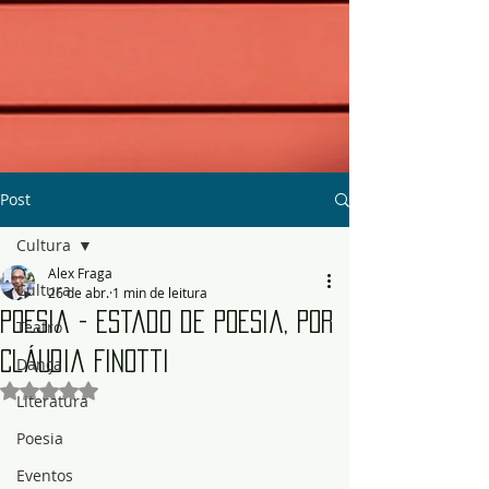
Post
Cultura
Alex Fraga
Cultura
26 de abr.
1 min de leitura
Poesia - Estado de Poesia, por
Teatro
Cláudia Finotti
Dança
Avaliado com NaN de 5 estrelas.
Literatura
Poesia
Eventos