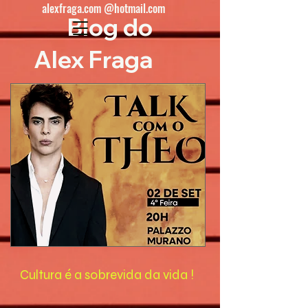
alexfraga.com @hotmail.com
Blog do
Alex Fraga
Cultura é a sobrevida da vida !