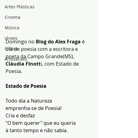
Artes Plásticas
Cinema
Música
shows
Domingo no
 Blog do Alex Fraga
 é 
Crítica
dia de poesia com a escritora e 
poeta da Campo Grande(MS), 
Artesanato
Cláudia FInott
i, com Estado de 
Poesia.
Estado de Poesia
Todo dia a Natureza
emprenha-se de Poesia!
Cria e desfaz
"O bem querer" que eu queria
à tanto tempo e não sabia.