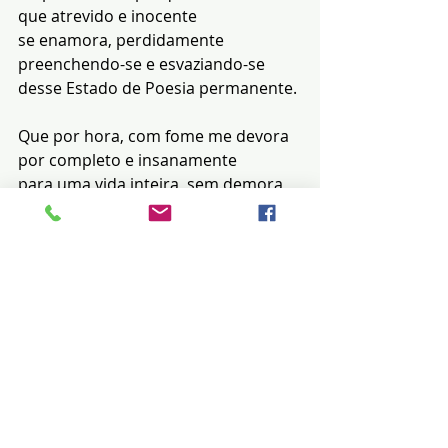
que atrevido e inocente
se enamora, perdidamente
preenchendo-se e esvaziando-se
desse Estado de Poesia permanente.
Que por hora, com fome me devora
por completo e insanamente
para uma vida inteira, sem demora
com exaltação e primazia
sucumbir a paixão de outrora.
Pois me perco e me encontro
na inconstância pueril e marginal
do lúdico e sempre necessário
Estado de Poesia matinal.
Cláudia Finotti