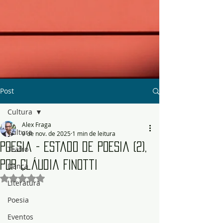
Post
Cultura
Alex Fraga
Cultura
9 de nov. de 2025
1 min de leitura
Poesia - Estado de Poesia (2),
Teatro
por Cláudia Finotti
Dança
Avaliado com NaN de 5 estrelas.
Literatura
Poesia
Eventos