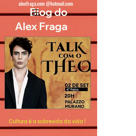
alexfraga.com @hotmail.com
Blog do
Alex Fraga
Cultura é a sobrevida da vida !