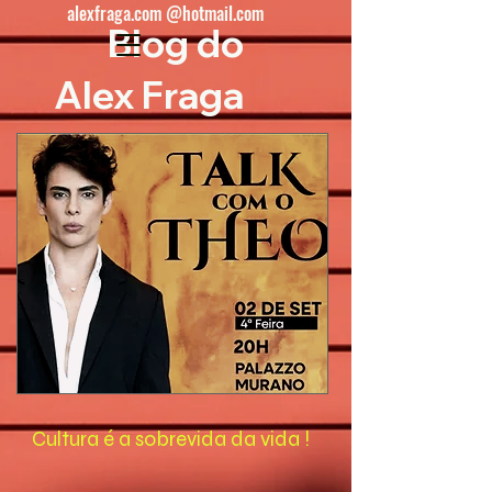
alexfraga.com @hotmail.com
Blog do
Alex Fraga
Cultura é a sobrevida da vida !