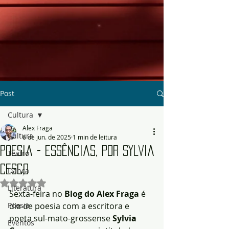
Post
Cultura
Alex Fraga
Cultura
6 de jun. de 2025
1 min de leitura
Poesia - Essências, por Sylvia
Teatro
Cesco
Dança
Avaliado com NaN de 5 estrelas.
Literatura
Sexta-feira no 
Blog do Alex Fraga
 é 
Poesia
dia de poesia com a escritora e 
poeta sul-mato-grossense 
Sylvia 
Eventos