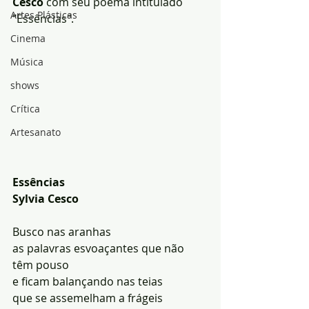
Cesco
 com seu poema intitulado 
Artes Plásticas
"Essências".
Cinema
Música
shows
Crítica
Artesanato
Essências
Sylvia Cesco
Busco nas aranhas
as palavras esvoaçantes que não 
têm pouso
e ficam balançando nas teias
que se assemelham a frágeis