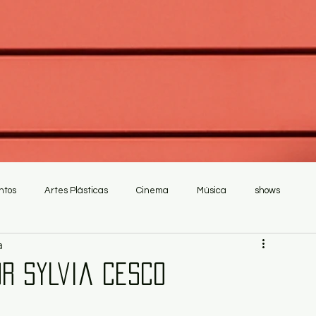
ntos
Artes Plásticas
Cinema
Música
shows
a
or Sylvia Cesco