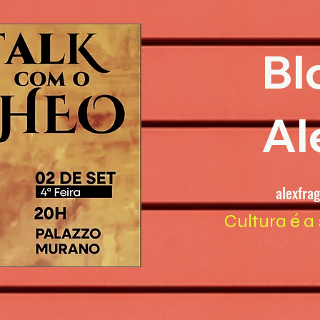
Bl
Al
alexfra
Cultura é a 