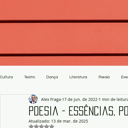
Cultura
Teatro
Dança
Literatura
Poesia
Eve
Alex Fraga
17 de jun. de 2022
1 min de leitur
Crítica
Artesanato
Poesia - Essências, p
Atualizado:
13 de mar. de 2025
Avaliado com NaN de 5 estrelas.