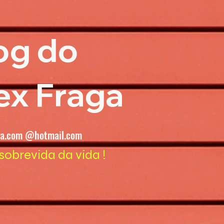
og do
ex Fraga
ga.com @hotmail.com
sobrevida da vida !