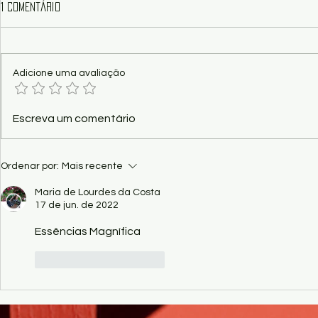
1 comentário
Adicione uma avaliação
Poema - Função dos Pombos, por
Poesia - Maj
Escreva um comentário
Kaio Ramos
Triunfais des
Edson Moraes
Ordenar por:
Mais recente
Maria de Lourdes da Costa
17 de jun. de 2022
Essências Magnífica 
Curtir
Responder